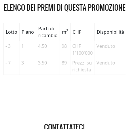
ELENCO DEI PREMI DI QUESTA PROMOZIONE
Parti di
2
Lotto
Piano
m
CHF
Disponibilità
ricambio
- 3
1
4.50
98
CHF
Venduto
1'100'000
- 7
3
3.50
89
Prezzi su
Venduto
richiesta
CONTATTATECI