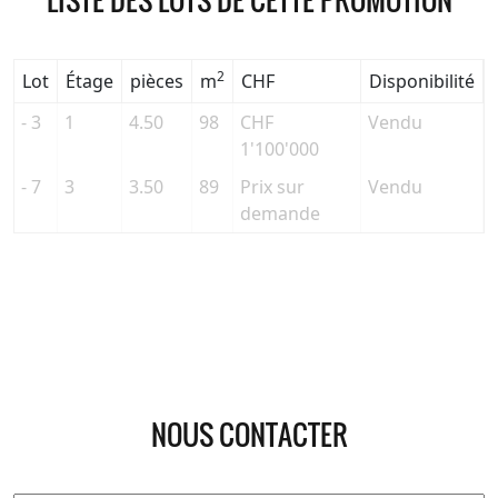
2
Lot
Étage
pièces
m
CHF
Disponibilité
- 3
1
4.50
98
CHF
Vendu
1'100'000
- 7
3
3.50
89
Prix sur
Vendu
demande
NOUS CONTACTER