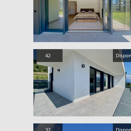
42
Dispon
32
Dispon