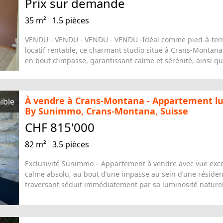
35 m²
1.5 pièces
VENDU - VENDU - VENDU - VENDU -Idéal comme pied-à-ter
locatif rentable, ce charmant studio situé à Crans-Montan
en bout d’impasse, garantissant calme et sérénité, ainsi qu
À vendre à Crans-Montana - Appartement lum
ible
By Sunimmo, Crans-Montana, Suisse
CHF 815'000
82 m²
3.5 pièces
Exclusivité Sunimmo – Appartement à vendre avec vue excep
calme absolu, au bout d’une impasse au sein d’une réside
traversant séduit immédiatement par sa luminosité naturelle
Domaine d'exception en Toscane, Italie
ible