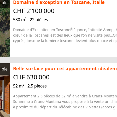
CHF 2'100'000
580 m²
22 pièces
Domaine d’Exception en ToscaneÉlégance, Intimité &amp; 
cœur de la ToscaneIl est des lieux que l’on ne visite pas…
cyprès, lorsque la lumière toscane devient plus douce et q
Belle surface pour cet appartement idéalem
ible
CHF 630'000
52 m²
2.5 pièces
Appartement 2.5 pièces de 52 m² à vendre à Crans-Montan
Sunimmo à Crans-Montana vous propose à la vente un cha
à proximité du départ du Télécabine des Violettes (accès gla