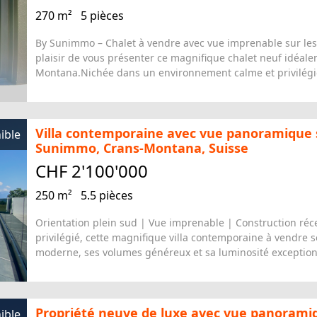
By Sunimmo – Chalet à vendre avec vue imprenable sur les
plaisir de vous présenter ce magnifique chalet neuf idéal
Montana.Nichée dans un environnement calme et privilégié, 
Villa contemporaine avec vue panoramique s
ible
Sunimmo, Crans-Montana, Suisse
CHF 2'100'000
250 m²
5.5 pièces
Orientation plein sud | Vue imprenable | Construction ré
privilégié, cette magnifique villa contemporaine à vendre
moderne, ses volumes généreux et sa luminosité exceptionne
Propriété neuve de luxe avec vue panoramiqu
ible
CHF 3'200'000