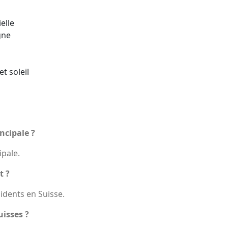
elle
gne
t soleil
incipale ?
ipale.
t ?
sidents en Suisse.
uisses ?