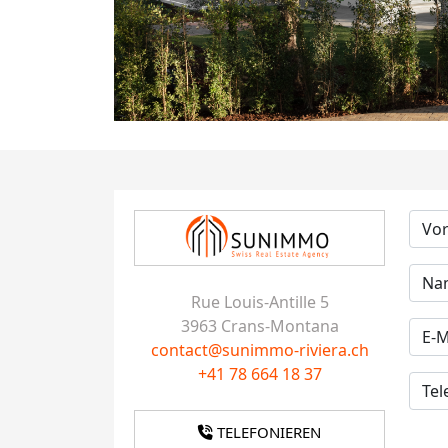
Rue Louis-Antille 5
3963 Crans-Montana
contact@sunimmo-riviera.ch
+41 78 664 18 37
TELEFONIEREN