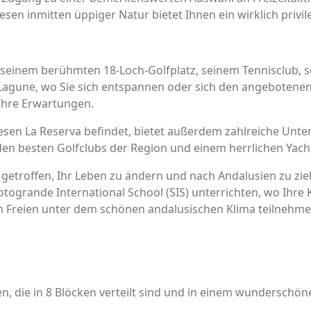
esen inmitten üppiger Natur bietet Ihnen ein wirklich privi
n seinem berühmten 18-Loch-Golfplatz, seinem Tennisclub,
n Lagune, wo Sie sich entspannen oder sich den angebote
Ihre Erwartungen.
esen La Reserva befindet, bietet außerdem zahlreiche Unte
en besten Golfclubs der Region und einem herrlichen Yach
getroffen, Ihr Leben zu ändern und nach Andalusien zu zieh
togrande International School (SIS) unterrichten, wo Ihre 
im Freien unter dem schönen andalusischen Klima teilnehme
die in 8 Blöcken verteilt sind und in einem wunderschöne