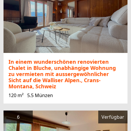
In einem wunderschönen renovierten
Chalet in Bluche, unabhängige Wohnung
zu vermieten mit aussergewöhnlicher
Sicht auf die Walliser Alpen., Crans-
Montana, Schweiz
120 m²
5.5 Münzen
6
Verfügbar