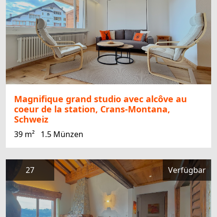
Magnifique grand studio avec alcôve au
coeur de la station, Crans-Montana,
Schweiz
39 m²
1.5 Münzen
27
Verfügbar