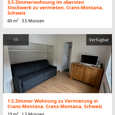
3,5 Zimmerwohnung im obersten
Stockwerk zu vermieten, Crans-Montana,
Schweiz
60 m²
3.5 Münzen
11
Verfügbar
1.5 Zimmer Wohnung zu Vermietung in
Crans-Montana, Crans-Montana, Schweiz
23 m²
1.5 Münzen